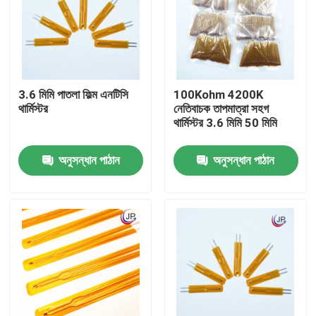
আমাদের সম্পর্কে
কারখানা ভ্রমণ
3.6 মিমি পাতলা ফিল্ম এনটিসি
100Kohm 4200K
থার্মিস্টর
নেতিবাচক তাপমাত্রা সহগ
থার্মিস্টর 3.6 মিমি 50 মিমি
মান নিয়ন্ত্রণ
অনুসন্ধান পাঠান
অনুসন্ধান পাঠান
যোগাযোগ করুন
মেডিকেল তাপমাত্রা সেন্সর
সারফেস মাউন্ট তাপমাত্রা সেন্সর
এনটিসি তাপমাত্রা সেন্সর