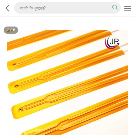
2
/
6