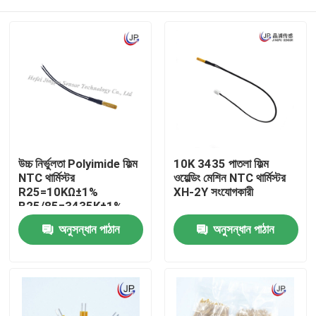
উচ্চ নির্ভুলতা Polyimide ফিল্ম
10K 3435 পাতলা ফিল্ম
NTC থার্মিস্টর
ওয়েল্ডিং মেশিন NTC থার্মিস্টর
R25=10KΩ±1%
XH-2Y সংযোগকারী
B25/85=3435K±1%
বাড়ি
অনুসন্ধান পাঠান
অনুসন্ধান পাঠান
পণ্য
VR প্রদর্শন