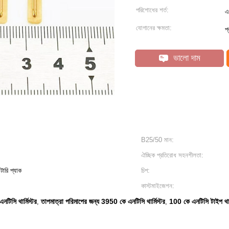
পরিশোধের শর্ত:
এ
যোগানের ক্ষমতা:
প
ভালো দাম
B25/50 মান:
ঐচ্ছিক প্রতিরোধ সহনশীলতা:
যাটারি প্যাক
চিপ:
কাস্টমাইজেশন:
টিসি থার্মিস্টর
তাপমাত্রা পরিমাপের জন্য 3950 কে এনটিসি থার্মিস্টর
100 কে এনটিসি টাইপ থার্
,
,