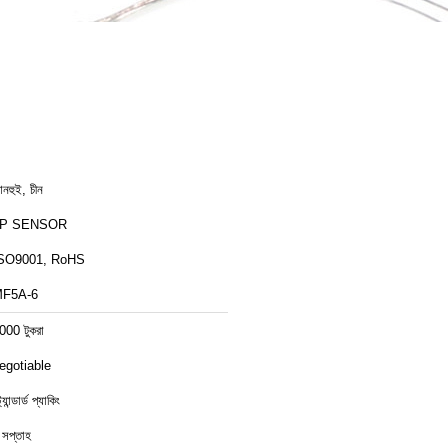
নহুই, চীন
JP SENSOR
SO9001, RoHS
F5A-6
000 টুকরা
egotiable
ট্যান্ডার্ড প্যাকিং
 সপ্তাহ