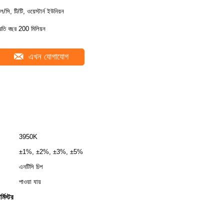
ল/সি, টি/টি, ওয়েস্টার্ন ইউনিয়ন
্রতি বছর 200 মিলিয়ন
এখন যোগাযোগ
3950K
±1%, ±2%, ±3%, ±5%
এনটিসি চিপ
পাওয়া যায়
মিস্টর