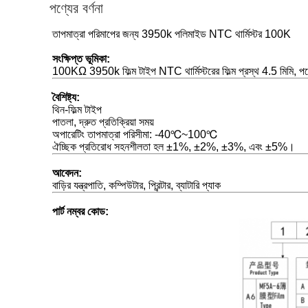
পণ্যের বর্ণনা
তাপমাত্রা পরিমাপের জন্য 3950k পলিমাইড NTC থার্মিস্টর 100K
সংক্ষিপ্ত ভূমিকা:
100KΩ 3950k ফিল্ম টাইপ NTC থার্মিস্টরের ফিল্ম প্রস্থ 4.5 মিমি, পণ্য
বৈশিষ্ট্য
:
থিন-ফিল্ম টাইপ
পাতলা, দ্রুত প্রতিক্রিয়া সময়
অপারেটিং তাপমাত্রা পরিসীমা: -40℃~100℃
ঐচ্ছিক প্রতিরোধ সহনশীলতা হল ±1%, ±2%, ±3%, এবং ±5%।
আবেদন
:
বাড়ির যন্ত্রপাতি, কম্পিউটার, প্রিন্টার, ব্যাটারি প্যাক
পার্ট নম্বর কোড
: