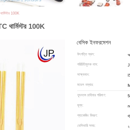
ার্মিস্টর 100K
C থার্মিস্টর 100K
বেসিক ইনফরমেশন
উৎপত্তি স্থল:
আ
পরিচিতিমুলক নাম:
সাক্ষ্যদান:
I
মডেল নম্বার:
M
ন্যূনতম চাহিদার পরিমাণ:
5
মূল্য:
n
প্যাকেজিং বিবরণ:
স্
ডেলিভারি সময়:
২