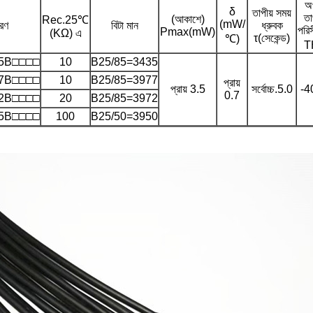
অপ
δ
তাপীয় সময়
তা
(আকাশে)
Rec.25℃
(mW/
বরণ
বিটা মান
ধ্রুবক
পরি
Pmax(mW)
(KΩ) এ
τ(সেকেন্ড)
℃)
T
5B□□□□
10
B25/85=3435
7B□□□□
10
B25/85=3977
প্রায়
প্রায় 3.5
সর্বোচ্চ.5.0
-4
0.7
2B□□□□
20
B25/85=3972
5B□□□□
100
B25/50=3950