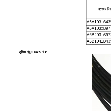
পণ্যের বি
A6A103□343
A6A103□397
A6B203□397
A6B104□343
তুমিও পছন্দ করতে পার: