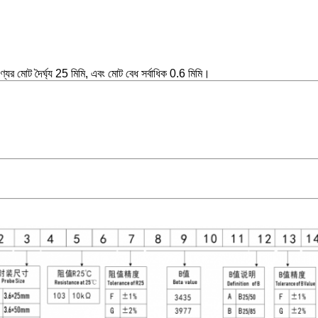
ের মোট দৈর্ঘ্য 25 মিমি, এবং মোট বেধ সর্বাধিক 0.6 মিমি।