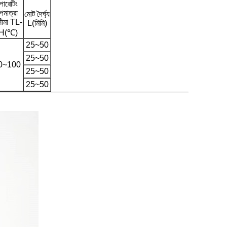
ারেটিং
পমাত্রা
মোট দৈর্ঘ্য
সীমা TL-
L(মিমি)
H(℃)
25~50
25~50
0~100
25~50
25~50