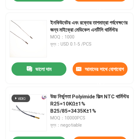
করুন
ইনকিউবেটর এবং রক্তের তাপমাত্রা পর্যবেক্ষণের
জন্য মাইক্রো মেডিকেল এনটিসি থার্মিস্টর
MOQ：1000
মূল্য：USD 0.1-5 /PCS
ভালো দাম
আমাদের সাথে যোগাযোগ
করুন
উচ্চ নির্ভুলতা Polyimide ফিল্ম NTC থার্মিস্টর
R25=10KΩ±1%
B25/85=3435K±1%
MOQ：10000PCS
মূল্য：negotiable