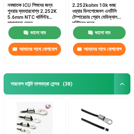
নবজাতক ICU শিশুদের জন্য
2.252kohm 10k গুচ্ছ
পুনরায় ব্যবহারযোগ্য 2.252K
ওয়্যার ডিসপোজেবল এনটিসি
5.6mm NTC থার্মিস্টর
টেম্পারেচার প্রোব মেডিক্যাল
তাপমাত্রা সেন্সর
মনিটরের জন্য
ভালো দাম
ভালো দাম
আমাদের সাথে যোগাযোগ
আমাদের সাথে যোগাযোগ
করুন
করুন
সারফেস মাউন্ট তাপমাত্রা সেন্সর
(38)