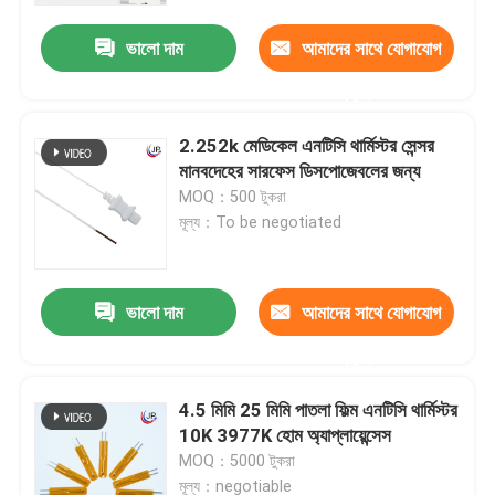
ভালো দাম
আমাদের সাথে যোগাযোগ
করুন
2.252k মেডিকেল এনটিসি থার্মিস্টর সেন্সর
মানবদেহের সারফেস ডিসপোজেবলের জন্য
MOQ：500 টুকরা
মূল্য：To be negotiated
ভালো দাম
আমাদের সাথে যোগাযোগ
বাড়ি
করুন
4.5 মিমি 25 মিমি পাতলা ফিল্ম এনটিসি থার্মিস্টর
পণ্য
10K 3977K হোম অ্যাপ্লায়েন্সেস
MOQ：5000 টুকরা
VR প্রদর্শন
মূল্য：negotiable