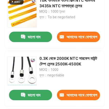
10K পলিমাইড পাতলা ফিল্ম NTC থার্মিস্টর
3435k NTC তাপমাত্রা সেন্সর
MOQ：1000 টুকরা
মূল্য：To be negotiated
ভালো দাম
আমাদের সাথে যোগাযোগ
করুন
0.3K থেকে 2000K NTC সারফেস মাউন্ট
টেম্প সেন্সর 2500K-4500K
MOQ：1000
মূল্য：negotiable
ভালো দাম
আমাদের সাথে যোগাযোগ
করুন