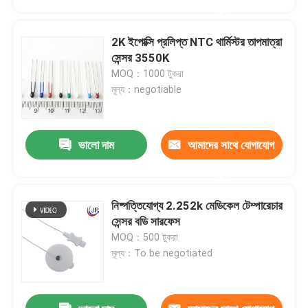
করুন
2K ইপোক্সি প্রলিপ্ত NTC থার্মিস্টর তাপমাত্রা
সেন্সর 3550K
MOQ：1000 টুকরা
মূল্য：negotiable
ভালো দাম
আমাদের সাথে যোগাযোগ
করুন
নিষ্পত্তিযোগ্য 2.252k মেডিকেল টেম্পারেচার
বাড়ি
সেন্সর বডি সারফেস
MOQ：500 টুকরা
মূল্য：To be negotiated
পণ্য
VR প্রদর্শন