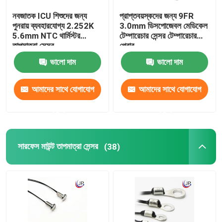
নবজাতক ICU শিশুদের জন্য
প্রাপ্তবয়স্কদের জন্য 9FR
ডিজিটাল তাপমাত্রা সেন্সর
পুনরায় ব্যবহারযোগ্য 2.252K
3.0mm ডিসপোজেবল মেডিকেল
5.6mm NTC থার্মিস্টর
টেম্পারেচার সেন্সর টেম্পারেচার
তাপমাত্রা সেন্সর
প্রোব
এনটিসি থার্মিস্টর
ভালো দাম
ভালো দাম
তারের জোতা
আমাদের সাথে যোগাযোগ
আমাদের সাথে যোগাযোগ
করুন
করুন
সারফেস মাউন্ট তাপমাত্রা সেন্সর
(38)