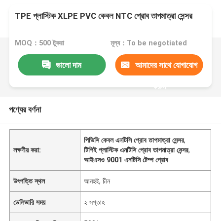
TPE প্লাস্টিক XLPE PVC কেবল NTC প্রোব তাপমাত্রা সেন্সর
MOQ：500 টুকরা
মূল্য：To be negotiated
ভালো দাম
আমাদের সাথে যোগাযোগ
করুন
পণ্যের বর্ণনা
পিভিসি কেবল এনটিসি প্রোব তাপমাত্রা সেন্সর
,
লক্ষণীয় করা:
টিপিই প্লাস্টিক এনটিসি প্রোব তাপমাত্রা সেন্সর
,
আইএসও 9001 এনটিসি টেম্প প্রোব
উৎপত্তি স্থল
আনহুই, চীন
ডেলিভারি সময়
২ সপ্তাহ