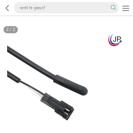
2
/
2