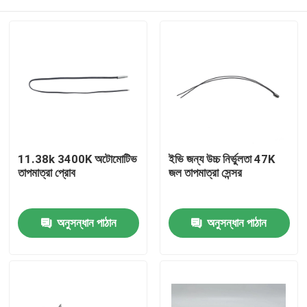
11.38k 3400K অটোমোটিভ
ইভি জন্য উচ্চ নির্ভুলতা 47K
তাপমাত্রা প্রোব
জল তাপমাত্রা সেন্সর
বাড়ি
অনুসন্ধান পাঠান
অনুসন্ধান পাঠান
পণ্য
VR প্রদর্শন