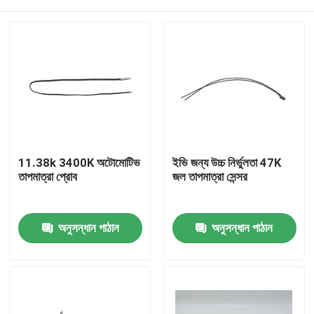
11.38k 3400K অটোমোটিভ
ইভি জন্য উচ্চ নির্ভুলতা 47K
তাপমাত্রা প্রোব
জল তাপমাত্রা সেন্সর
বাড়ি
অনুসন্ধান পাঠান
অনুসন্ধান পাঠান
পণ্য
VR প্রদর্শন