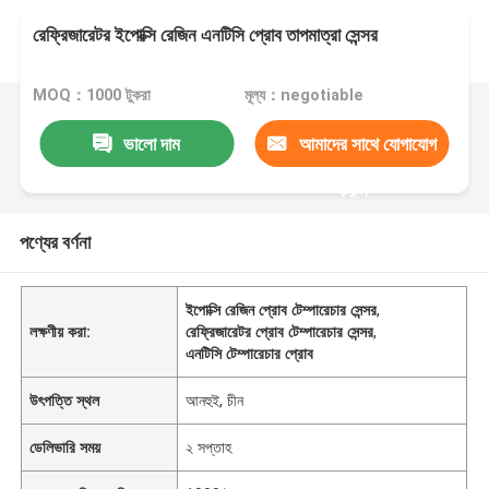
রেফ্রিজারেটর ইপোক্সি রেজিন এনটিসি প্রোব তাপমাত্রা সেন্সর
MOQ：1000 টুকরা
মূল্য：negotiable
ভালো দাম
আমাদের সাথে যোগাযোগ
করুন
পণ্যের বর্ণনা
ইপোক্সি রেজিন প্রোব টেম্পারেচার সেন্সর
,
লক্ষণীয় করা:
রেফ্রিজারেটর প্রোব টেম্পারেচার সেন্সর
,
এনটিসি টেম্পারেচার প্রোব
উৎপত্তি স্থল
আনহুই, চীন
ডেলিভারি সময়
২ সপ্তাহ