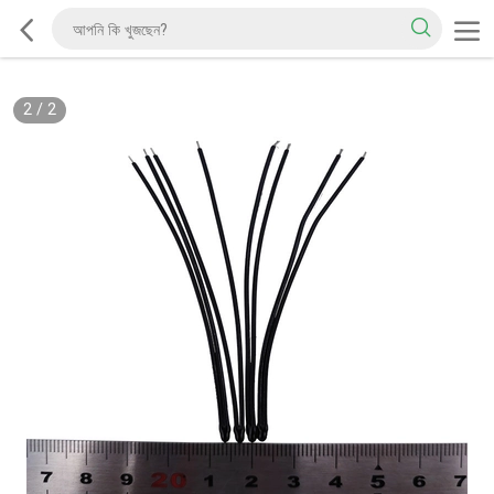
2
/
2