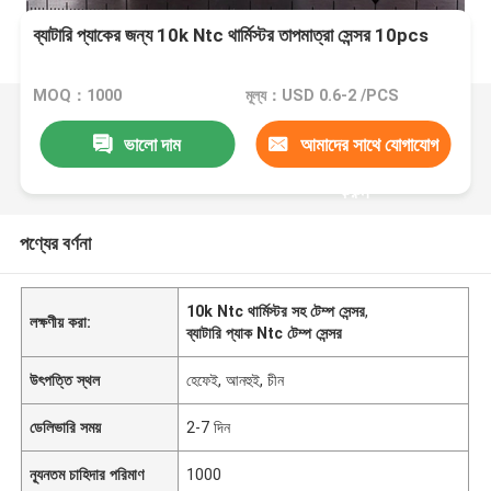
ব্যাটারি প্যাকের জন্য 10k Ntc থার্মিস্টর তাপমাত্রা সেন্সর 10pcs
MOQ：1000
মূল্য：USD 0.6-2 /PCS
ভালো দাম
আমাদের সাথে যোগাযোগ
করুন
পণ্যের বর্ণনা
10k Ntc থার্মিস্টর সহ টেম্প সেন্সর
,
লক্ষণীয় করা:
ব্যাটারি প্যাক Ntc টেম্প সেন্সর
উৎপত্তি স্থল
হেফেই, আনহুই, চীন
ডেলিভারি সময়
2-7 দিন
ন্যূনতম চাহিদার পরিমাণ
1000