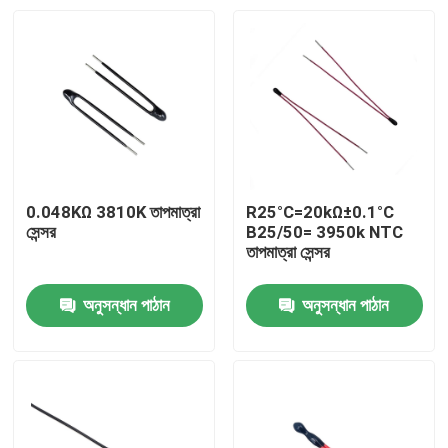
0.048KΩ 3810K তাপমাত্রা
R25°C=20kΩ±0.1°C
সেন্সর
B25/50= 3950k NTC
তাপমাত্রা সেন্সর
অনুসন্ধান পাঠান
অনুসন্ধান পাঠান
বাড়ি
পণ্য
VR প্রদর্শন