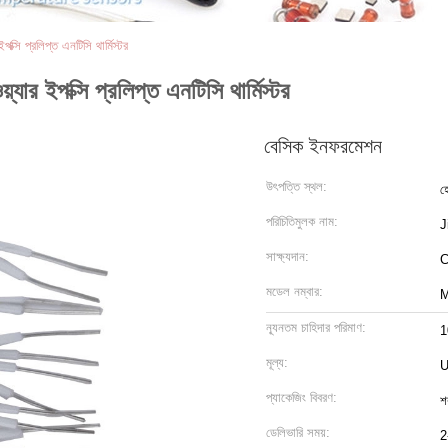
্সি প্রলিপ্ত এনটিসি থার্মিস্টর
্যার ইপক্সি প্রলিপ্ত এনটিসি থার্মিস্টর
বেসিক ইনফরমেশন
উৎপত্তি স্থল:
হ
পরিচিতিমুলক নাম:
J
সাক্ষ্যদান:
C
মডেল নম্বার:
M
ন্যূনতম চাহিদার পরিমাণ:
1
মূল্য:
U
প্যাকেজিং বিবরণ:
শ
ডেলিভারি সময়:
2