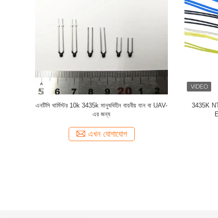
তাপমাত্রা সহগ
ফায়ার অ্যালার্মের জন্য 100k B25/85 4132K R25 NTC
স্বয়ংচালিত 
চিপ ইপক্সি থার্মিস্টর
এখন যোগাযোগ