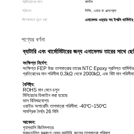
প্রতিরোধের মান:
কাস্টম
পাঠানো:
শিপিং, এয়ার বা এক্সপ্রেস
বিশেষভাবে তুলে ধরা:
এনামেলড ওয়্যার সহ ইপক্সি থার্মিস্টর
পণ্যের বর্ণনা
ব্যাটারি এবং থার্মোমিটারের জন্য এনামেলড তারের সাথে ছোট 
সংক্ষিপ্ত নির্দেশ:
সংক্ষিপ্ত FEP উচ্চ তাপমাত্রার তারের NTC Epoxy প্রলিপ্ত থার্মিস্ট
প্রতিরোধের মান পরিসীমা 0.3kΩ থেকে 2000kΩ, এবং বিটা মান পর
বৈশিষ্ট্য:
ROHS মান মেনে চলুন
মিনিয়েচার ডিজাইন করা হয়েছে
ভাল বিনিময়যোগ্য
ওয়াইড অপারেটিং তাপমাত্রা পরিসীমা: -40℃~150℃
সামগ্রিক দৈর্ঘ্য 26 মিমি
আবেদন:
গৃহস্থালি জিনিসপত্র
স্বয়ংচালিত যন্ত্রাংশ যেমন ব্যাটারি, জলের তাপমাত্রা পরিমাপ