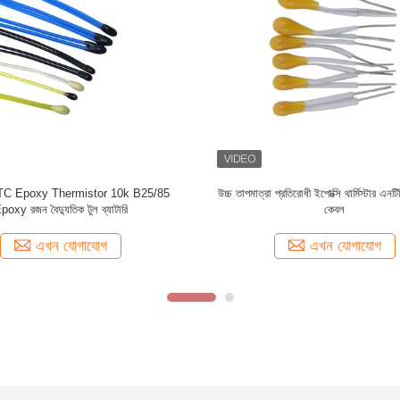
এবং পাওয়ার টুলের জন্য কাস্টমাইজড ফেপ কেবল
10Kohm উচ্চ নির্ভুলতা NTC Epoxy থার্মি
এনটিসি থার্মিস্টর
3892k
এখন যোগাযোগ
এখন যোগাযোগ