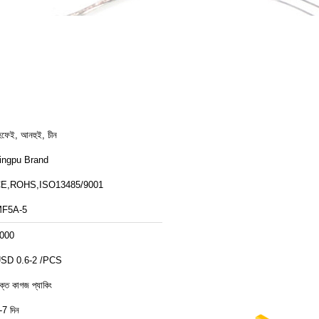
েফেই, আনহুই, চীন
ingpu Brand
E,ROHS,ISO13485/9001
F5A-5
000
SD 0.6-2 /PCS
ক্ত কাগজ প্যাকিং
-7 দিন