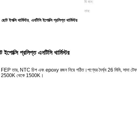
বি মান:
তার:
ছোট ইপক্সি থার্মিস্টর
এনটিসি ইপোক্সি প্রলিপ্ত থার্মিস্টর
,
,
ইপোক্সি প্রলিপ্ত এনটিসি থার্মিস্টর
র FEP তার, NTC চিপ এবং epoxy রজন নিয়ে গঠিত।পণ্যের দৈর্ঘ্য 26 মিমি, সাদা টেফলন
িসীমা 2500K থেকে 1500K।