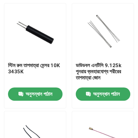
স্টিম রুম তাপমাত্রা সেন্সর 10K
ডাউডবল এনটিসি 9.125k
3435K
পুনরায় ব্যবহারযোগ্য শরীরের
তাপমাত্রা জোন
অনুসন্ধান পাঠান
অনুসন্ধান পাঠান
বাড়ি
পণ্য
VR প্রদর্শন