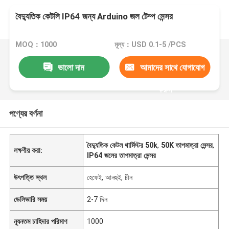
বৈদ্যুতিক কেটলি IP64 জন্য Arduino জল টেম্প সেন্সর
MOQ：1000
মূল্য：USD 0.1-5 /PCS
ভালো দাম
আমাদের সাথে যোগাযোগ
করুন
পণ্যের বর্ণনা
বৈদ্যুতিক কেটল থার্মিস্টর 50k
,
50K তাপমাত্রা সেন্সর
,
লক্ষণীয় করা:
IP64 জলের তাপমাত্রা সেন্সর
উৎপত্তি স্থল
হেফেই, আনহুই, চীন
ডেলিভারি সময়
2-7 দিন
ন্যূনতম চাহিদার পরিমাণ
1000