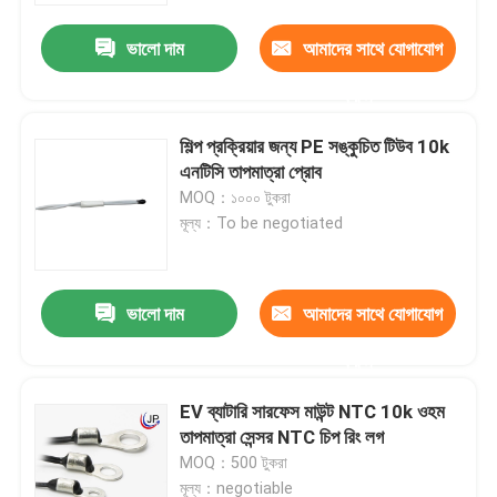
ভালো দাম
আমাদের সাথে যোগাযোগ
করুন
শিল্প প্রক্রিয়ার জন্য PE সঙ্কুচিত টিউব 10k
এনটিসি তাপমাত্রা প্রোব
MOQ：১০০০ টুকরা
মূল্য：To be negotiated
ভালো দাম
আমাদের সাথে যোগাযোগ
বাড়ি
করুন
EV ব্যাটারি সারফেস মাউন্ট NTC 10k ওহম
পণ্য
তাপমাত্রা সেন্সর NTC চিপ রিং লগ
MOQ：500 টুকরা
VR প্রদর্শন
মূল্য：negotiable