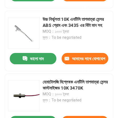
করুন
উচ্চ নির্ভুলতা 10K এনটিসি তাপমাত্রা সেন্সর
ABS প্রোব এবং 3435 এর বিটা মান সহ
MOQ：১০০০ টুকরা
মূল্য：To be negotiated
ভালো দাম
আমাদের সাথে যোগাযোগ
করুন
হেমাটোলজি বিশ্লেষক এনটিসি তাপমাত্রা সেন্সর
কাস্টমাইজড 10K 3470K
MOQ：১০০০ টুকরা
মূল্য：To be negotiated