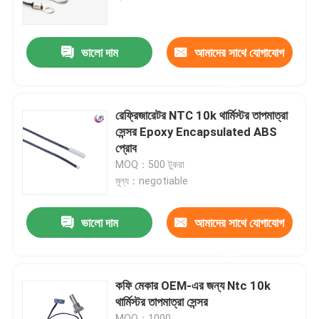
আমাদের সম্পর্কে
ভালো দাম
আমাদের সাথে যোগাযোগ
করুন
কারখানা ভ্রমণ
রেফ্রিজারেটর NTC 10k থার্মিস্টর তাপমাত্রা
মান নিয়ন্ত্রণ
সেন্সর Epoxy Encapsulated ABS
প্রোব
MOQ：500 টুকরা
যোগাযোগ করুন
মূল্য：negotiable
মেডিকেল তাপমাত্রা সেন্সর
ভালো দাম
আমাদের সাথে যোগাযোগ
করুন
সারফেস মাউন্ট তাপমাত্রা সেন্সর
কফি মেকার OEM-এর জন্য Ntc 10k
থার্মিস্টর তাপমাত্রা সেন্সর
এনটিসি তাপমাত্রা সেন্সর
MOQ：1000