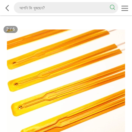
2
/
6