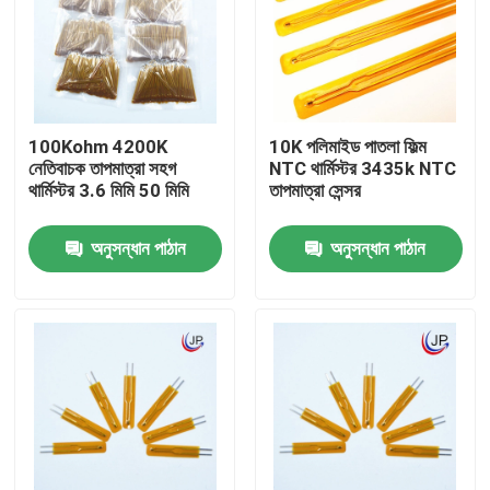
আমাদের সম্পর্কে
কারখানা ভ্রমণ
100Kohm 4200K
10K পলিমাইড পাতলা ফিল্ম
নেতিবাচক তাপমাত্রা সহগ
NTC থার্মিস্টর 3435k NTC
থার্মিস্টর 3.6 মিমি 50 মিমি
তাপমাত্রা সেন্সর
মান নিয়ন্ত্রণ
অনুসন্ধান পাঠান
অনুসন্ধান পাঠান
যোগাযোগ করুন
মেডিকেল তাপমাত্রা সেন্সর
সারফেস মাউন্ট তাপমাত্রা সেন্সর
এনটিসি তাপমাত্রা সেন্সর