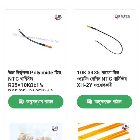
উচ্চ নির্ভুলতা Polyimide ফিল্ম
10K 3435 পাতলা ফিল্ম
NTC থার্মিস্টর
ওয়েল্ডিং মেশিন NTC থার্মিস্টর
R25=10KΩ±1%
XH-2Y সংযোগকারী
B25/85=3435K±1%
বাড়ি
অনুসন্ধান পাঠান
অনুসন্ধান পাঠান
পণ্য
VR প্রদর্শন