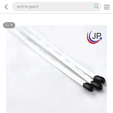
2
/
6