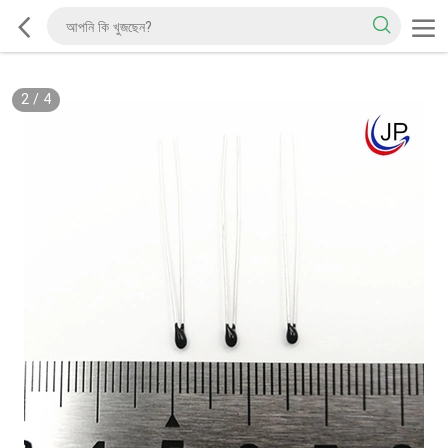
2
/
4