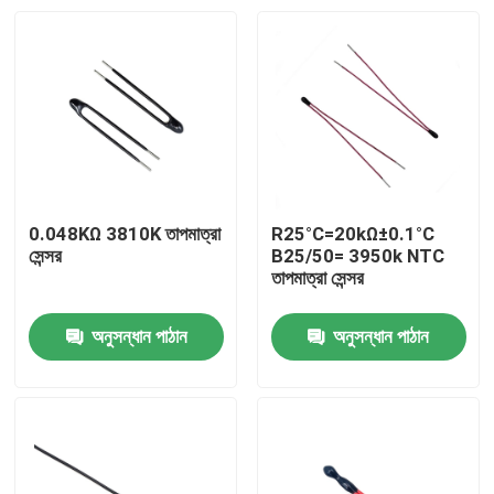
0.048KΩ 3810K তাপমাত্রা
R25°C=20kΩ±0.1°C
সেন্সর
B25/50= 3950k NTC
তাপমাত্রা সেন্সর
অনুসন্ধান পাঠান
অনুসন্ধান পাঠান
বাড়ি
পণ্য
VR প্রদর্শন