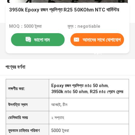
3950k Epoxy রজন প্রলিপ্ত R25 50KOhm NTC থার্মিস্টর
MOQ：5000 টুকরা
মূল্য：negotiable
ভালো দাম
আমাদের সাথে যোগাযোগ
করুন
পণ্যের বর্ণনা
Epoxy রজন প্রলিপ্ত ntc 50 ohm
,
লক্ষণীয় করা:
3950k ntc 50 ohm
,
R25 ntc প্রোব সেন্সর
উৎপত্তি স্থল
আনহুই, চীন
ডেলিভারি সময়
২ সপ্তাহ
ন্যূনতম চাহিদার পরিমাণ
5000 টুকরা