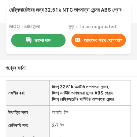
রেফ্রিজারেটরের জন্য 32.51k NTC তাপমাত্রা সেন্সর ABS প্রোব
MOQ：500 টুকরা
মূল্য：To be negotiated
ভালো দাম
আমাদের সাথে যোগাযোগ
করুন
পণ্যের বর্ণনা
জিংপু 32.51k এনটিসি তাপমাত্রা সেন্সর
,
লক্ষণীয় করা:
জিংপু এনটিসি তাপমাত্রা সেন্সর ABS প্রোব
,
জিংপু রেফ্রিজারেটর থার্মিস্টর তাপমাত্রা সেন্সর
উৎপত্তি স্থল
আনহুই, চীন
ডেলিভারি সময়
2-7 দিন