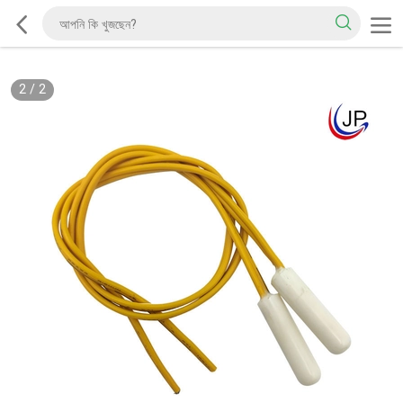
2
/
2