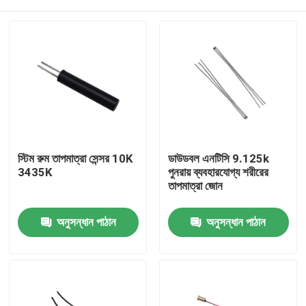
স্টিম রুম তাপমাত্রা সেন্সর 10K
ডাউডবল এনটিসি 9.125k
3435K
পুনরায় ব্যবহারযোগ্য শরীরের
তাপমাত্রা জোন
বাড়ি
অনুসন্ধান পাঠান
অনুসন্ধান পাঠান
পণ্য
VR প্রদর্শন