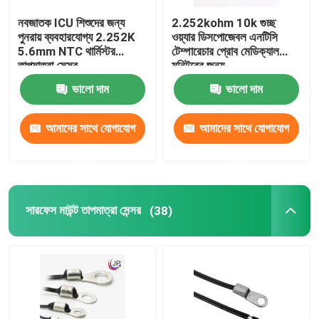
নবজাতক ICU শিশুদের জন্য
2.252kohm 10k গুচ্ছ
ডিজিটাল তাপমাত্রা সেন্সর
পুনরায় ব্যবহারযোগ্য 2.252K
ওয়্যার ডিসপোজেবল এনটিসি
5.6mm NTC থার্মিস্টর
টেম্পারেচার প্রোব মেডিক্যাল
তাপমাত্রা সেন্সর
মনিটরের জন্য
এনটিসি থার্মিস্টর
ভালো দাম
ভালো দাম
তারের জোতা
আমাদের সাথে যোগাযোগ
আমাদের সাথে যোগাযোগ
করুন
করুন
সারফেস মাউন্ট তাপমাত্রা সেন্সর
(38)