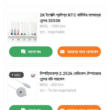
করুন
2K ইপোক্সি প্রলিপ্ত NTC থার্মিস্টর তাপমাত্রা
সেন্সর 3550K
MOQ：1000 টুকরা
মূল্য：negotiable
ভালো দাম
আমাদের সাথে যোগাযোগ
করুন
নিষ্পত্তিযোগ্য 2.252k মেডিকেল টেম্পারেচার
বাড়ি
সেন্সর বডি সারফেস
MOQ：500 টুকরা
মূল্য：To be negotiated
পণ্য
VR প্রদর্শন