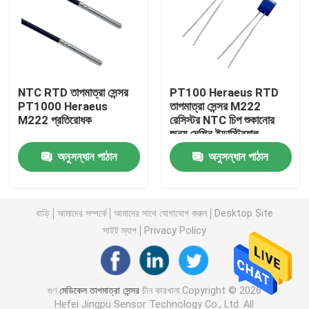
আমাদের সম্পর্কে
কারখানা ভ্রমণ
NTC RTD তাপমাত্রা সেন্সর
PT100 Heraeus RTD
PT1000 Heraeus
তাপমাত্রা সেন্সর M222
M222 প্রতিরোধক
রেসিস্টর NTC চিপ শুকানোর
মান নিয়ন্ত্রণ
জন্য মেশিন ইন্ডাস্ট্রিয়াল
ইন্টেলিজেন্ট কন্ট্রোলার
অনুসন্ধান পাঠান
অনুসন্ধান পাঠান
যোগাযোগ করুন
মেডিকেল তাপমাত্রা সেন্সর
বাড়ি
আমাদের সম্পর্কে
আমাদের সাথে যোগাযোগ করুন
Desktop Site
সাইট ম্যাপ
Privacy Policy
সারফেস মাউন্ট তাপমাত্রা সেন্সর
গুণ
মেডিকেল তাপমাত্রা সেন্সর
চীন কারখানা.Copyright © 2026
এনটিসি তাপমাত্রা সেন্সর
Hefei Jingpu Sensor Technology Co., Ltd. All