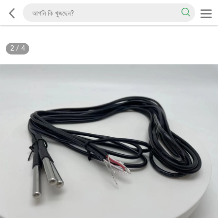
2
/
4