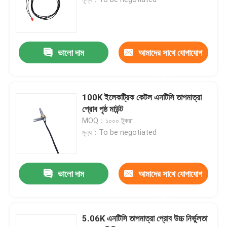
পরীক্ষা তাপমাত্রা সেন্সর
ভালো দাম
আমাদের সাথে যোগাযোগ
এনটিসি থার্মিস্টার প্রোব
করুন
ইপোক্সি থার্মিস্টর
100K ইলেকট্রিক কেটল এনটিসি তাপমাত্রা
প্রোব পৃষ্ঠ মাউন্ট
MOQ：১০০০ টুকরা
পাতলা ফিল্ম থার্মিস্টর
মূল্য：To be negotiated
থার্মিস্টার হাউজিং
ভালো দাম
আমাদের সাথে যোগাযোগ
গ্লাস বিড থার্মিস্টর
করুন
5.06K এনটিসি তাপমাত্রা প্রোব উচ্চ নির্ভুলতা
আরটিডি তাপমাত্রা সেন্সর