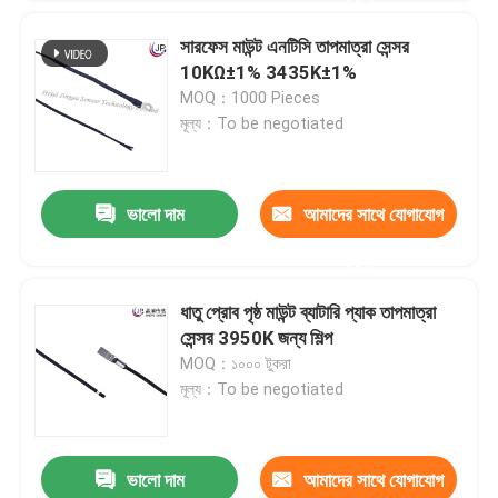
সারফেস মাউন্ট এনটিসি তাপমাত্রা সেন্সর
10KΩ±1% 3435K±1%
MOQ：1000 Pieces
মূল্য：To be negotiated
ভালো দাম
আমাদের সাথে যোগাযোগ
করুন
ধাতু প্রোব পৃষ্ঠ মাউন্ট ব্যাটারি প্যাক তাপমাত্রা
সেন্সর 3950K জন্য শিল্প
MOQ：১০০০ টুকরা
মূল্য：To be negotiated
ভালো দাম
আমাদের সাথে যোগাযোগ