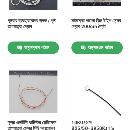
আমাদের সম্পর্কে
পুনরায় ব্যবহারযোগ্য ত্বক / পৃষ্ঠ
মাইক্রো পাতলা ফিল্ম টাইপ সেন্সর
তাপমাত্রা প্রোব
প্রোব 200cm দৈর্ঘ্য
কারখানা ভ্রমণ
অনুসন্ধান পাঠান
অনুসন্ধান পাঠান
মান নিয়ন্ত্রণ
যোগাযোগ করুন
মেডিকেল তাপমাত্রা সেন্সর
সারফেস মাউন্ট তাপমাত্রা সেন্সর
ক্ষুদ্র এনটিসি থার্মিস্টর মেডিকেল
10KΩ±2%
এনটিসি তাপমাত্রা সেন্সর
তাপমাত্রা সেন্সর সিই অনুমোদন
B25/50=3950K±1%