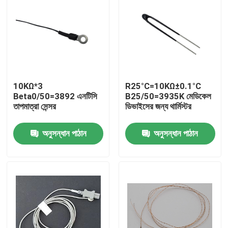
10KΩ*3
R25°C=10KΩ±0.1°C
Beta0/50=3892 এনটিসি
B25/50=3935K মেডিকেল
তাপমাত্রা সেন্সর
ডিভাইসের জন্য থার্মিস্টর
অনুসন্ধান পাঠান
অনুসন্ধান পাঠান
বাড়ি
পণ্য
VR প্রদর্শন