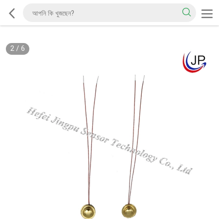
2
/
6