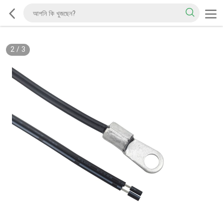
2
/
3