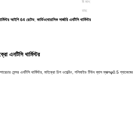
বি মান:
তার:
ার্মিস্টর আইপি 64 রেটেড
কার্ডিওথোরাসিক সার্জারি এনটিসি থার্মিস্টর
,
রো এনটিসি থার্মিস্টর
ারেচার সেন্সর এনটিসি থার্মিস্টর, মাইক্রো চিপ ওয়েল্ডিং, পলিমাইড টিউব ব্যাস ম্যাক্সφ0.5 প্যা