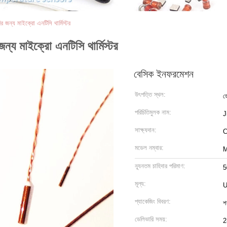
র জন্য মাইক্রো এনটিসি থার্মিস্টর
ন্য মাইক্রো এনটিসি থার্মিস্টর
বেসিক ইনফরমেশন
উৎপত্তি স্থল:
হ
পরিচিতিমুলক নাম:
J
সাক্ষ্যদান:
C
মডেল নম্বার:
M
ন্যূনতম চাহিদার পরিমাণ:
5
মূল্য:
U
প্যাকেজিং বিবরণ:
শ
ডেলিভারি সময়:
2