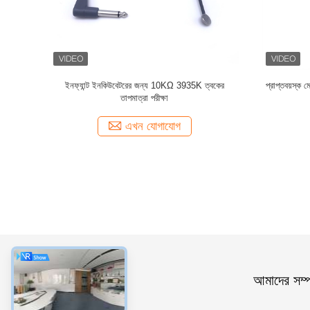
 সেন্সর বডি
নবজাতক ICU শিশুদের জন্য পুনরায় ব্যবহারযোগ্য 2.252K
2.252kohm
5.6mm NTC থার্মিস্টর তাপমাত্রা সেন্সর
টেম্
এখন যোগাযোগ
ধরন
আমাদের সম্পর