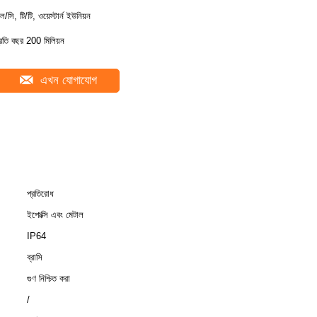
ল/সি, টি/টি, ওয়েস্টার্ন ইউনিয়ন
্রতি বছর 200 মিলিয়ন
এখন যোগাযোগ
প্রতিরোধ
ইপোক্সি এবং মেটাল
IP64
ব্রাসি
গুণ নিশ্চিত করা
/