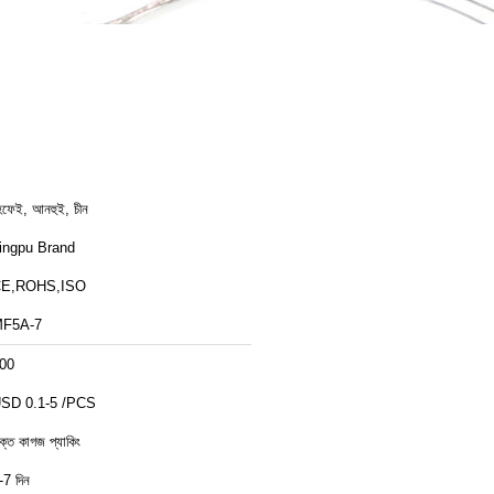
েফেই, আনহুই, চীন
ingpu Brand
E,ROHS,ISO
F5A-7
00
SD 0.1-5 /PCS
ক্ত কাগজ প্যাকিং
-7 দিন