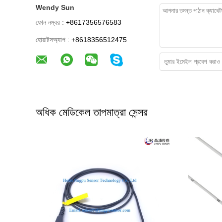
Wendy Sun
ফোন নম্বর :
+8617356576583
হোয়াটসঅ্যাপ :
+8618356512475
অধিক মেডিকেল তাপমাত্রা সেন্সর