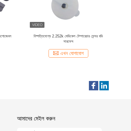
র প্রোব বডি
প্রাপ্তবয়স্কদের জন্য 9FR 3.0mm ডিসপোজেবল মেডিকেল
ইনফ্যান্ট
টেম্পারেচার সেন্সর টেম্পারেচার প্রোব
এখন যোগাযোগ
আমাদের মেইল ​​করুন