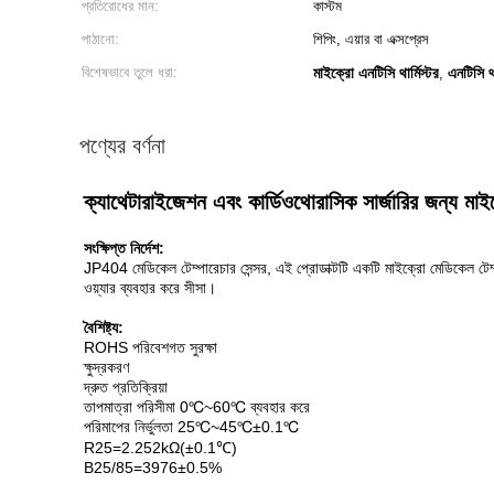
প্রতিরোধের মান:
কাস্টম
পাঠানো:
শিপিং, এয়ার বা এক্সপ্রেস
বিশেষভাবে তুলে ধরা:
মাইক্রো এনটিসি থার্মিস্টর
এনটিসি থ
,
পণ্যের বর্ণনা
ক্যাথেটারাইজেশন এবং কার্ডিওথোরাসিক সার্জারির জন্য মাইক্
সংক্ষিপ্ত নির্দেশ:
JP404 মেডিকেল টেম্পারেচার সেন্সর, এই প্রোডাক্টটি একটি মাইক্রো মেডিকেল টেম্প
ওয়্যার ব্যবহার করে সীসা।
বৈশিষ্ট্য:
ROHS পরিবেশগত সুরক্ষা
ক্ষুদ্রকরণ
দ্রুত প্রতিক্রিয়া
তাপমাত্রা পরিসীমা 0℃~60℃ ব্যবহার করে
পরিমাপের নির্ভুলতা 25℃~45℃±0.1℃
R25=2.252kΩ(±0.1℃)
B25/85=3976±0.5%