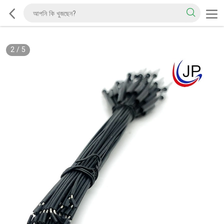
2
/
5