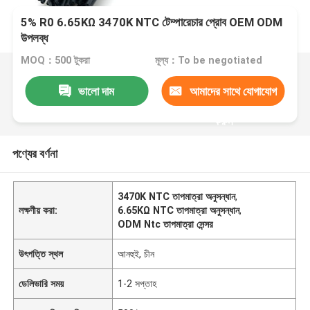
5% R0 6.65KΩ 3470K NTC টেম্পারেচার প্রোব OEM ODM
উপলব্ধ
MOQ：500 টুকরা
মূল্য：To be negotiated
ভালো দাম
আমাদের সাথে যোগাযোগ
করুন
পণ্যের বর্ণনা
3470K NTC তাপমাত্রা অনুসন্ধান
,
লক্ষণীয় করা:
6.65KΩ NTC তাপমাত্রা অনুসন্ধান
,
ODM Ntc তাপমাত্রা সেন্সর
উৎপত্তি স্থল
আনহুই, চীন
ডেলিভারি সময়
1-2 সপ্তাহ