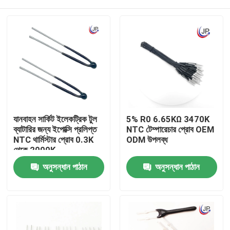
যানবাহন সার্কিট ইলেকট্রিক টুল
5% R0 6.65KΩ 3470K
ব্যাটারির জন্য ইপোক্সি প্রলিপ্ত
NTC টেম্পারেচার প্রোব OEM
NTC থার্মিস্টার প্রোব 0.3K
ODM উপলব্ধ
থেকে 2000K
বাড়ি
অনুসন্ধান পাঠান
অনুসন্ধান পাঠান
পণ্য
VR প্রদর্শন