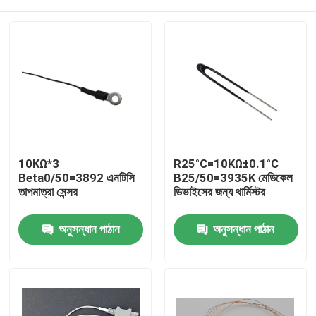
10KΩ*3
R25°C=10KΩ±0.1°C
Beta0/50=3892 এনটিসি
B25/50=3935K মেডিকেল
তাপমাত্রা সেন্সর
ডিভাইসের জন্য থার্মিস্টর
বাড়ি
অনুসন্ধান পাঠান
অনুসন্ধান পাঠান
পণ্য
VR প্রদর্শন