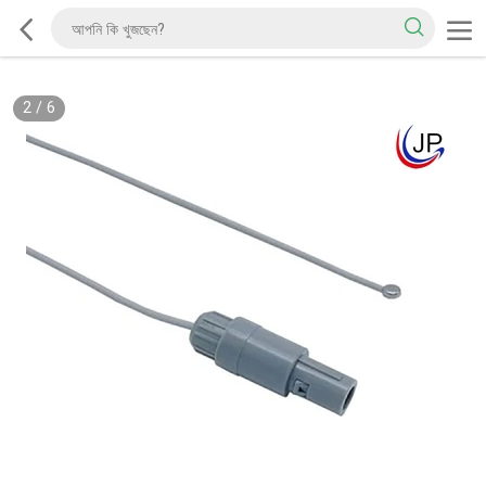
2
/
6