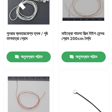
আমাদের সম্পর্কে
কারখানা ভ্রমণ
পুনরায় ব্যবহারযোগ্য ত্বক / পৃষ্ঠ
মাইক্রো পাতলা ফিল্ম টাইপ সেন্সর
তাপমাত্রা প্রোব
প্রোব 200cm দৈর্ঘ্য
মান নিয়ন্ত্রণ
অনুসন্ধান পাঠান
অনুসন্ধান পাঠান
যোগাযোগ করুন
মেডিকেল তাপমাত্রা সেন্সর
সারফেস মাউন্ট তাপমাত্রা সেন্সর
এনটিসি তাপমাত্রা সেন্সর