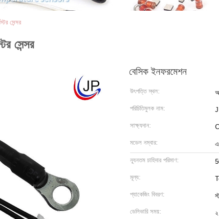
স্টর সেন্সর
্টর সেন্সর
বেসিক ইনফরমেশন
উৎপত্তি স্থল:
আ
পরিচিতিমুলক নাম:
সাক্ষ্যদান:
C
মডেল নম্বার:
এ
ন্যূনতম চাহিদার পরিমাণ:
5
মূল্য:
T
প্যাকেজিং বিবরণ:
স্
ডেলিভারি সময়:
২