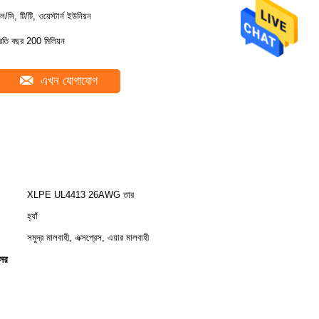
ল/সি, টি/টি, ওয়েস্টার্ন ইউনিয়ন
্রতি বছর 200 মিলিয়ন
এখন যোগাযোগ
XLPE UL4413 26AWG তার
হ্যাঁ
সমুদ্র মালবাহী, এক্সপ্রেস, এয়ার মালবাহী
্সর