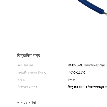
বিস্তারিত তথ্য
ক্ষত পরীক্ষা করা:
RNB5.5-4L তামার টিন-ধাতুপট্টাবৃত প
অপারেটিং তাপমাত্রা বিন্যাস:
-40℃~125℃
কাস্টম:
উপলব্ধ
বিশেষভাবে তুলে ধরা:
জিংপু ISO9001 উচ্চ তাপমাত্রা থার্ম
পণ্যের বর্ণনা