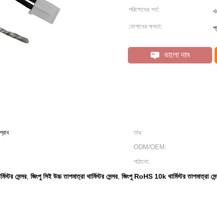
পরিশোধের শর্ত:
এ
যোগানের ক্ষমতা:
প
ভালো দাম
্রোব
তার:
ODM/OEM:
পাঠানো:
িস্টর সেন্সর
জিংপু সিই উচ্চ তাপমাত্রা থার্মিস্টর সেন্সর
জিংপু RoHS 10k থার্মিস্টর তাপমাত্রা সেন
,
,