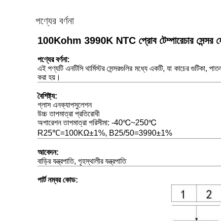
পণ্যের বর্ণনা
100Kohm 3990K NTC প্রোব টেম্পারেচার সেন্সর হোম অ
পণ্যের বর্ণনা
:
এই পণ্যটি এনটিসি থার্মিস্টর সেন্সরগুলির মধ্যে একটি, যা কাচের গুটিকা, প
করা হয়।
বৈশিষ্ট্য
:
গ্লাস এনক্যাপসুলেশন
উচ্চ তাপমাত্রা প্রতিরোধী
অপারেশন তাপমাত্রা পরিসীমা: -40℃~250℃
R25℃=100KΩ±1%, B25/50=3990±1%
আবেদন
:
বাড়ির যন্ত্রপাতি, গৃহস্থালীর যন্ত্রপাতি
পার্ট নম্বর কোড: