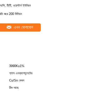
ল/সি, টি/টি, ওয়েস্টার্ন ইউনিয়ন
্রতি বছর 200 মিলিয়ন
এখন যোগাযোগ
3990K±1%
গ্লাস এনক্যাপসুলেটেড
Cu/Sn কেবল
ঠিক আছে