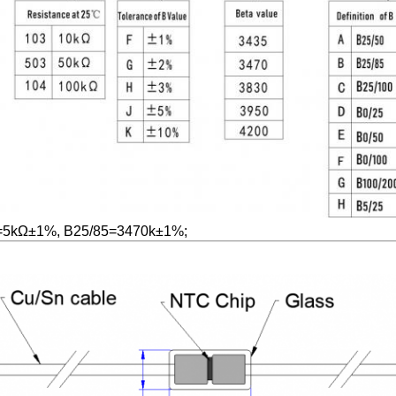
25℃=5kΩ±1%, B25/85=3470k±1%;