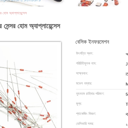
োম অ্যাপ্লায়েন্সেস
সর হোম অ্যাপ্লায়েন্সেস
বেসিক ইনফরমেশন
উৎপত্তি স্থল:
আ
পরিচিতিমুলক নাম:
সাক্ষ্যদান:
I
মডেল নম্বার:
ন্যূনতম চাহিদার পরিমাণ:
5
মূল্য:
T
প্যাকেজিং বিবরণ:
স্
ডেলিভারি সময়:
২