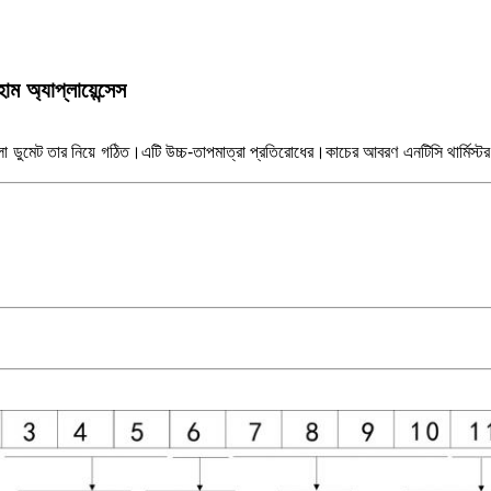
্যাপ্লায়েন্সেস
াতলা ডুমেট তার নিয়ে গঠিত।এটি উচ্চ-তাপমাত্রা প্রতিরোধের।কাচের আবরণ এনটিসি থার্মিস্টর 