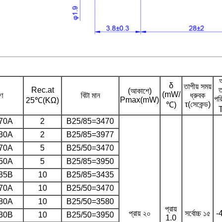
অ
δ
তাপীয় সময়
Rec.at
ত
(আকাশে)
(mW/
রণ
বিটা মান
ধ্রুবক
পর
Pmax(mW)
25℃(KΩ)
τ(সেকেন্ড)
℃)
70A
2
B25/85=3470
30A
2
B25/85=3977
70A
5
B25/50=3470
50A
5
B25/85=3950
35B
10
B25/85=3435
70A
10
B25/50=3470
80A
10
B25/50=3580
প্রায়
প্রায় ২০
সর্বোচ্চ ১৫
-
30B
10
B25/50=3950
1.0