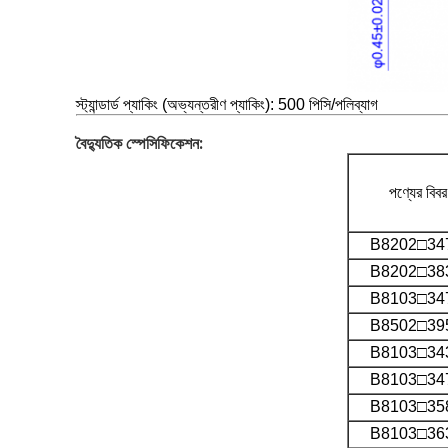
স্ট্যান্ডার্ড প্যাকিং (অভ্যন্তরীণ প্যাকিং): 500 পিসি/পলিব্যাগ
বৈদ্যুতিক স্পেসিফিকেশন
:
পণ্যের বিব
B8202□34
B8202□38
B8103□34
B8502□39
B8103□34
B8103□34
B8103□35
B8103□36