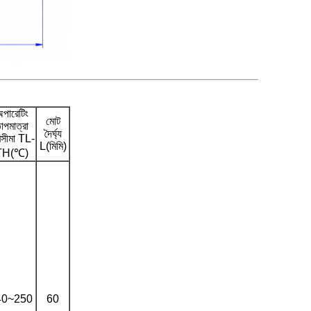
পারেটিং
মোট
াপমাত্রা
দৈর্ঘ্য
িসীমা TL-
L(মিমি)
TH(℃)
40~250
60