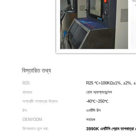
বিস্তারিত তথ্য
R25:
R25 ℃=100KΩ±1%, ±2%, 
ব্যবহার:
হোম অ্যাপ্লায়েন্সেস
অপারেটিং তাপমাত্রা বিন্যাস:
-40℃~250℃
চিপ:
এনটিসি চিপ
OEM/ODM:
সহায়ক
বিশেষভাবে তুলে ধরা:
3990K এনটিসি প্রোব তাপমাত্রা সে