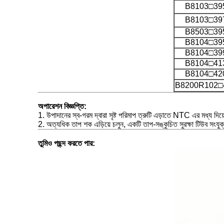
B8103□39
B8103□39
B8503□39
B8104□39
B8104□39
B8104□41
B8104□42
B8200R102□
অপারেশন বিজ্ঞপ্তি:
1. উপাদানের স্ব-গরম দ্বারা সৃষ্ট পরিমাপ ত্রুটি এড়াতে NTC এর মধ্য দিয়ে
2. অত্যধিক তাপ শক এড়িয়ে চলুন, একটি তাপ-সঙ্কুচিত সুরক্ষা টিউব সংয
তুমিও পছন্দ করতে পার: