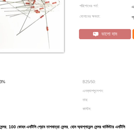
পরিশোধের শর্ত:
এ
যোগানের ক্ষমতা:
প
ভালো দাম
±3%
B25/50:
এনক্যাপসুলেশন:
তার:
কাস্টম:
ন্সর
100 কোহম এনটিসি প্রোব তাপমাত্রা সেন্সর
হোম অ্যাপ্লায়েন্স সেন্সর থার্মিস্টার এনটিসি
,
,