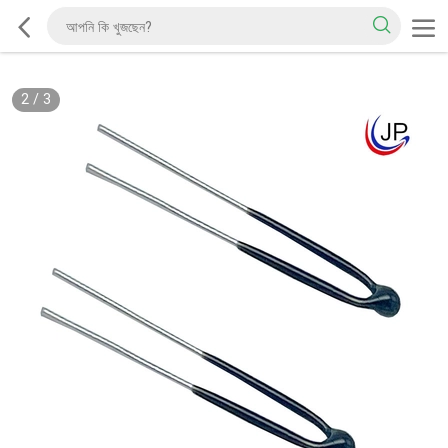
2
/
3