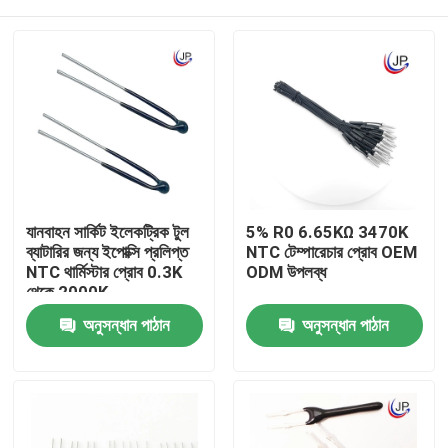
যানবাহন সার্কিট ইলেকট্রিক টুল
5% R0 6.65KΩ 3470K
ব্যাটারির জন্য ইপোক্সি প্রলিপ্ত
NTC টেম্পারেচার প্রোব OEM
NTC থার্মিস্টার প্রোব 0.3K
ODM উপলব্ধ
থেকে 2000K
বাড়ি
অনুসন্ধান পাঠান
অনুসন্ধান পাঠান
পণ্য
VR প্রদর্শন