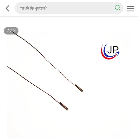
2
/
3