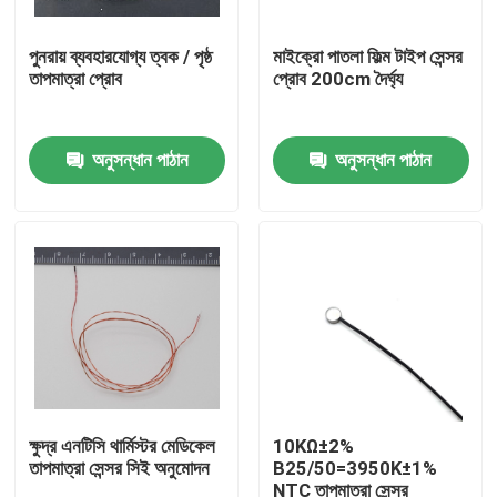
পুনরায় ব্যবহারযোগ্য ত্বক / পৃষ্ঠ
মাইক্রো পাতলা ফিল্ম টাইপ সেন্সর
আমাদের সম্পর্কে
তাপমাত্রা প্রোব
প্রোব 200cm দৈর্ঘ্য
কারখানা ভ্রমণ
অনুসন্ধান পাঠান
অনুসন্ধান পাঠান
মান নিয়ন্ত্রণ
যোগাযোগ করুন
মেডিকেল তাপমাত্রা সেন্সর
সারফেস মাউন্ট তাপমাত্রা সেন্সর
ক্ষুদ্র এনটিসি থার্মিস্টর মেডিকেল
10KΩ±2%
তাপমাত্রা সেন্সর সিই অনুমোদন
B25/50=3950K±1%
এনটিসি তাপমাত্রা সেন্সর
NTC তাপমাত্রা সেন্সর