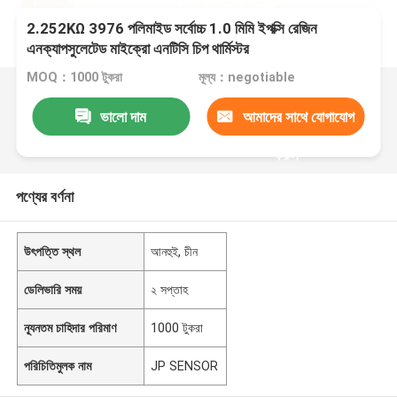
2.252KΩ 3976 পলিমাইড সর্বোচ্চ 1.0 মিমি ইপক্সি রেজিন
এনক্যাপসুলেটেড মাইক্রো এনটিসি চিপ থার্মিস্টর
MOQ：1000 টুকরা
মূল্য：negotiable
ভালো দাম
আমাদের সাথে যোগাযোগ
করুন
পণ্যের বর্ণনা
উৎপত্তি স্থল
আনহুই, চীন
ডেলিভারি সময়
২ সপ্তাহ
ন্যূনতম চাহিদার পরিমাণ
1000 টুকরা
পরিচিতিমুলক নাম
JP SENSOR