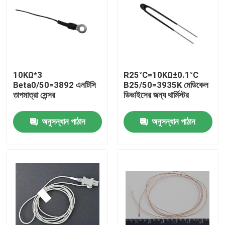
10KΩ*3
R25°C=10KΩ±0.1°C
Beta0/50=3892 এনটিসি
B25/50=3935K মেডিকেল
তাপমাত্রা সেন্সর
ডিভাইসের জন্য থার্মিস্টর
অনুসন্ধান পাঠান
অনুসন্ধান পাঠান
বাড়ি
পণ্য
VR প্রদর্শন