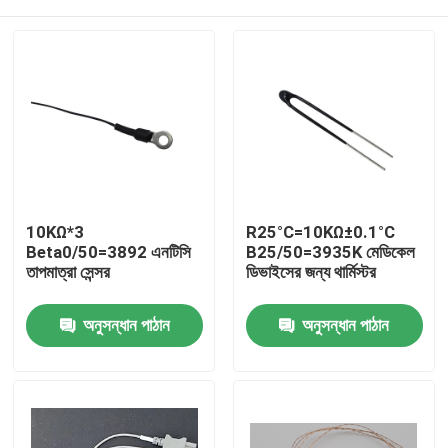
10KΩ*3
R25°C=10KΩ±0.1°C
Beta0/50=3892 এনটিসি
B25/50=3935K মেডিকেল
তাপমাত্রা সেন্সর
ডিভাইসের জন্য থার্মিস্টর
বাড়ি
অনুসন্ধান পাঠান
অনুসন্ধান পাঠান
পণ্য
VR প্রদর্শন