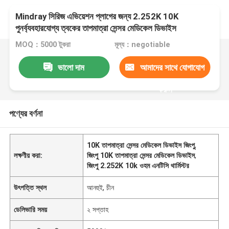
Mindray সিরিজ এভিয়েশন প্লাগের জন্য 2.252K 10K
পুনর্ব্যবহারযোগ্য ত্বকের তাপমাত্রা সেন্সর মেডিকেল ডিভাইস
MOQ：5000 টুকরা
মূল্য：negotiable
ভালো দাম
আমাদের সাথে যোগাযোগ
করুন
পণ্যের বর্ণনা
10K তাপমাত্রা সেন্সর মেডিকেল ডিভাইস জিংপু
,
লক্ষণীয় করা:
জিংপু 10K তাপমাত্রা সেন্সর মেডিকেল ডিভাইস
,
জিংপু 2.252K 10k ওহম এনটিসি থার্মিস্টর
উৎপত্তি স্থল
আনহুই, চীন
ডেলিভারি সময়
২ সপ্তাহ