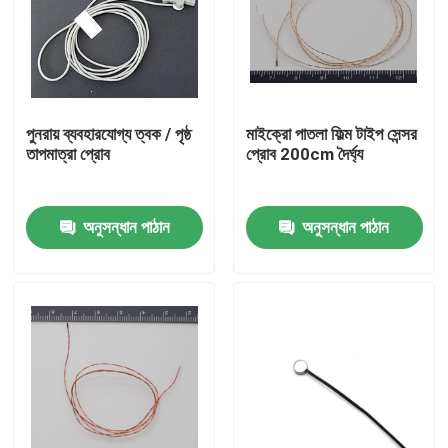
আমাদের সম্পর্কে
কারখানা ভ্রমণ
পুনরায় ব্যবহারযোগ্য ত্বক / পৃষ্ঠ
মাইক্রো পাতলা ফিল্ম টাইপ সেন্সর
তাপমাত্রা প্রোব
প্রোব 200cm দৈর্ঘ্য
মান নিয়ন্ত্রণ
অনুসন্ধান পাঠান
অনুসন্ধান পাঠান
যোগাযোগ করুন
মেডিকেল তাপমাত্রা সেন্সর
সারফেস মাউন্ট তাপমাত্রা সেন্সর
এনটিসি তাপমাত্রা সেন্সর