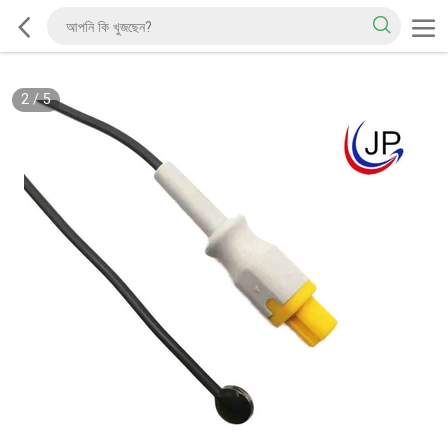
2
/
5