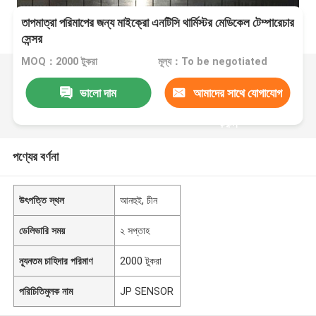
তাপমাত্রা পরিমাপের জন্য মাইক্রো এনটিসি থার্মিস্টর মেডিকেল টেম্পারেচার
সেন্সর
MOQ：2000 টুকরা
মূল্য：To be negotiated
ভালো দাম
আমাদের সাথে যোগাযোগ
করুন
পণ্যের বর্ণনা
উৎপত্তি স্থল
আনহুই, চীন
ডেলিভারি সময়
২ সপ্তাহ
ন্যূনতম চাহিদার পরিমাণ
2000 টুকরা
পরিচিতিমুলক নাম
JP SENSOR