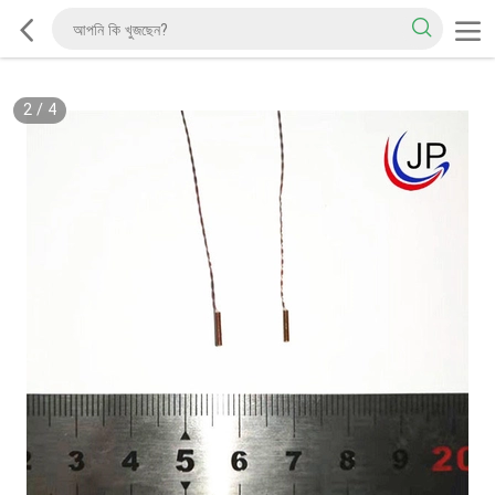
2
/
4