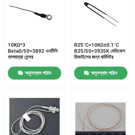
10KΩ*3
R25°C=10KΩ±0.1°C
Beta0/50=3892 এনটিসি
B25/50=3935K মেডিকেল
তাপমাত্রা সেন্সর
ডিভাইসের জন্য থার্মিস্টর
অনুসন্ধান পাঠান
অনুসন্ধান পাঠান
বাড়ি
পণ্য
VR প্রদর্শন