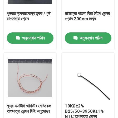
পুনরায় ব্যবহারযোগ্য ত্বক / পৃষ্ঠ
মাইক্রো পাতলা ফিল্ম টাইপ সেন্সর
আমাদের সম্পর্কে
তাপমাত্রা প্রোব
প্রোব 200cm দৈর্ঘ্য
কারখানা ভ্রমণ
অনুসন্ধান পাঠান
অনুসন্ধান পাঠান
মান নিয়ন্ত্রণ
যোগাযোগ করুন
মেডিকেল তাপমাত্রা সেন্সর
সারফেস মাউন্ট তাপমাত্রা সেন্সর
ক্ষুদ্র এনটিসি থার্মিস্টর মেডিকেল
10KΩ±2%
তাপমাত্রা সেন্সর সিই অনুমোদন
B25/50=3950K±1%
এনটিসি তাপমাত্রা সেন্সর
NTC তাপমাত্রা সেন্সর