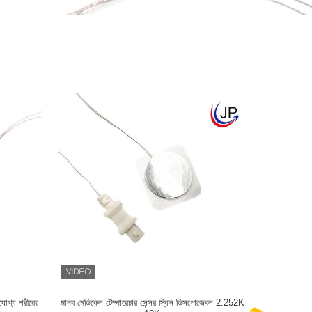
নযোগ্য শরীরের
মানব মেডিকেল টেম্পারেচার সেন্সর স্কিন ডিসপোজেবল 2.252K