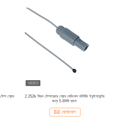
টেম্প প্রোব
2.252k স্কিন টেম্পারেচার প্রোব মেডিকেল মনিটরিং ইকুইপমেন্টের
জন্য 5.6মিমি ব্যাস
যোগাযোগ