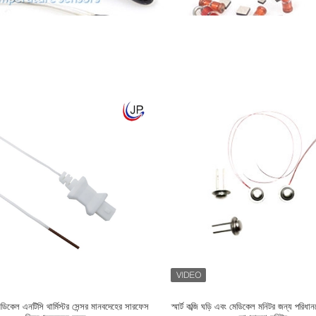
কেল এনটিসি থার্মিস্টর সেন্সর মানবদেহের সারফেস
স্মার্ট কব্জি ঘড়ি এবং মেডিকেল মনিটর জন্য পরিধা